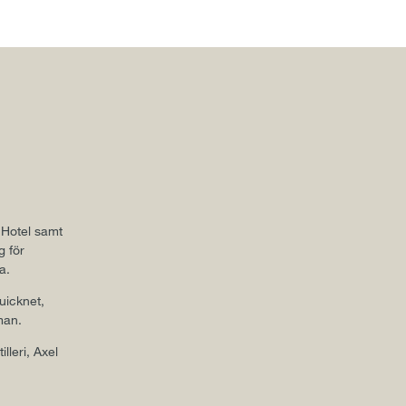
 Hotel samt
g för
a.
uicknet,
man.
lleri, Axel