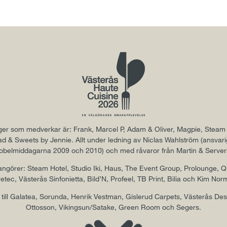
er som medverkar är: Frank, Marcel P, Adam & Oliver, Magpie, Steam
d & Sweets by Jennie. Allt under ledning av Niclas Wahlström (ansvari
obelmiddagarna 2009 och 2010) och med råvaror från Martin & Server
ngörer: Steam Hotel, Studio Iki, Haus, The Event Group, Prolounge, Q
etec, Västerås Sinfonietta, Bild’N, Profeel, TB Print, Bilia och Kim Nor
till Galatea, Sorunda, Henrik Vestman, Gislerud Carpets, Västerås Desti
Ottosson, Vikingsun/Satake, Green Room och Segers.