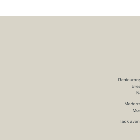
Restaurang
Brea
N
Medarra
Mor
Tack även 